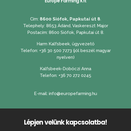
Europe Farming Kft
Cím:
8600 Siófok, Papkutai út 8
.
Telephely: 8653 Ádánd, Vaskereszt Major
Postacím: 8600 Siófok, Papkutai út 8.
Harm Kalfsbeek, ügyvezető
Telefon:
+36 30 500 7273
(jól beszél magyar
nyelven)
Kalfsbeek-Dobóczi Anna
Telefon:
+36 70 272 0245
​E-mail:
info@europefarming.hu
Lépjen velünk kapcsolatba!