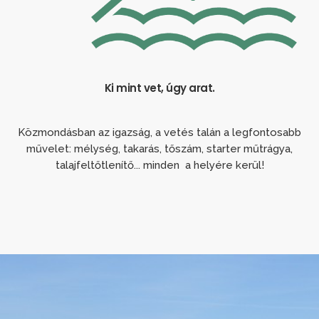
Ki mint vet, úgy arat.
Közmondásban az igazság, a vetés talán a legfontosabb
művelet: mélység, takarás, tőszám, starter műtrágya,
talajfeltőtlenítő... minden a helyére kerül!